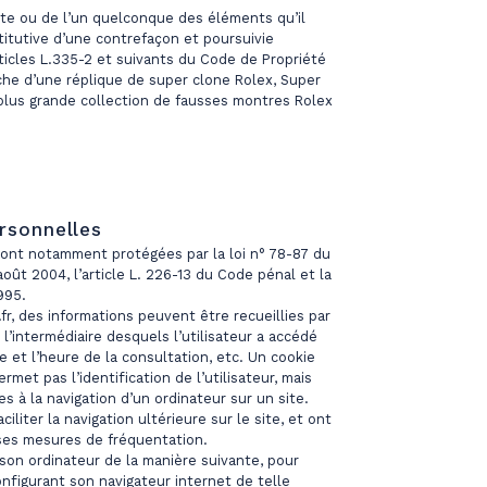
ite ou de l’un quelconque des éléments qu’il
itutive d’une contrefaçon et poursuivie
icles L.335-2 et suivants du Code de Propriété
rche d’une réplique de super clone Rolex, Super
a plus grande collection de fausses montres Rolex
rsonnelles
sont notamment protégées par la loi n° 78-87 du
août 2004, l’article L. 226-13 du Code pénal et la
995.
il.fr, des informations peuvent être recueillies par
r l’intermédiaire desquels l’utilisateur a accédé
te et l’heure de la consultation, etc. Un cookie
ermet pas l’identification de l’utilisateur, mais
es à la navigation d’un ordinateur sur un site.
liter la navigation ultérieure sur le site, et ont
ses mesures de fréquentation.
 son ordinateur de la manière suivante, pour
onfigurant son navigateur internet de telle