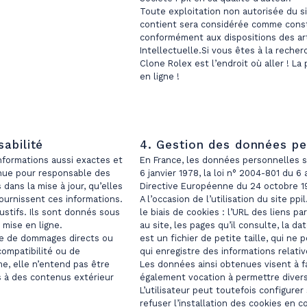
Toute exploitation non autorisée du s
contient sera considérée comme const
conformément aux dispositions des art
Intellectuelle.Si vous êtes à la reche
Clone Rolex est l’endroit où aller ! L
en ligne !
abilité
4. Gestion des données pe
 informations aussi exactes et
En France, les données personnelles 
enue pour responsable des
6 janvier 1978, la loi n° 2004-801 du 6 
dans la mise à jour, qu’elles
Directive Européenne du 24 octobre 1
 fournissent ces informations.
A l’occasion de l’utilisation du site pp
ustifs. Ils sont donnés sous
le biais de cookies : l’URL des liens pa
 mise en ligne.
au site, les pages qu’il consulte, la da
le de dommages directs ou
est un fichier de petite taille, qui ne p
incompatibilité ou de
qui enregistre des informations relativ
e, elle n’entend pas être
Les données ainsi obtenues visent à faci
 à des contenus extérieur
également vocation à permettre diver
L’utilisateur peut toutefois configurer
refuser l’installation des cookies en c