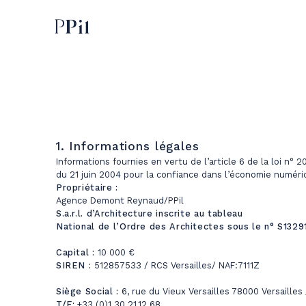
1. Informations légales
Informations fournies en vertu de l’article 6 de la loi n° 
du 21 juin 2004 pour la confiance dans l’économie numéri
Propriétaire :
Agence Demont Reynaud/PPil
S.a.r.l. d’Architecture inscrite au tableau
National de l’Ordre des Architectes sous le n° S1329
Capital :
10 000 €
SIREN :
512857533 / RCS Versailles/ NAF:7111Z
Siège Social :
6, rue du Vieux Versailles 78000 Versailles
T/F:
+33 (0)1.30.21.12.68