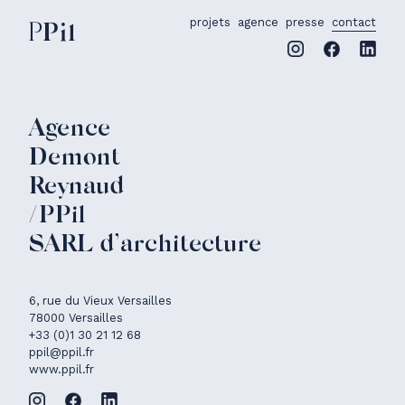
projets
agence
presse
contact
PPil
Contact
Agence
Demont
Reynaud
/PPil
SARL d’architecture
6, rue du Vieux Versailles
78000 Versailles
+33 (0)1 30 21 12 68
ppil@ppil.fr
www.ppil.fr