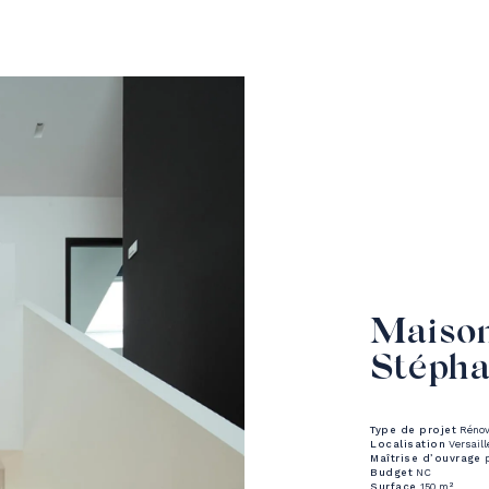
Maiso
Stépha
Type de projet
Rénov
Localisation
Versaill
Maîtrise d’ouvrage
p
Budget
NC
Surface
150 m²