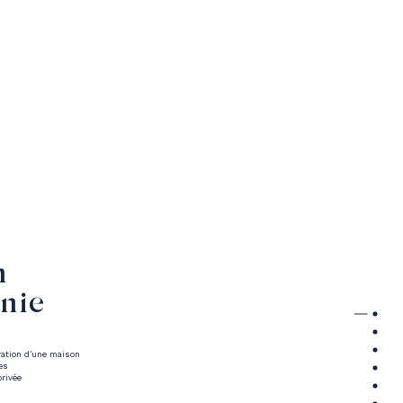
n
nie
ation d’une maison
es
rivée