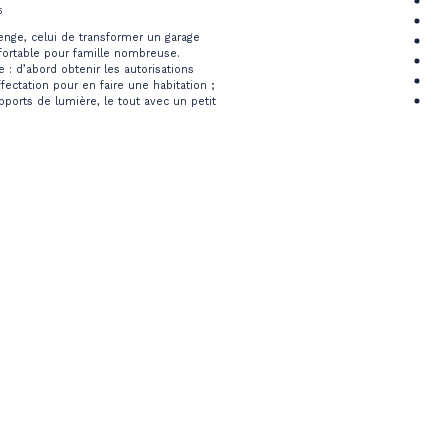
5
lenge, celui de transformer un garage
ortable pour famille nombreuse.
le : d’abord obtenir les autorisations
ectation pour en faire une habitation ;
pports de lumière, le tout avec un petit