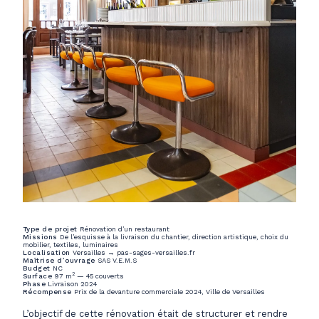
Type de projet
Rénovation d’un restaurant
Missions
De l’esquisse à la livraison du chantier, direction artistique, choix du
mobilier, textiles, luminaires
Localisation
Versailles →
pas-sages-versailles.fr
Maîtrise d’ouvrage
SAS V.E.M.S
Budget
NC
2
Surface
97 m
— 45 couverts
Phase
Livraison 2024
Récompense
Prix de la devanture commerciale 2024, Ville de Versailles
L’objectif de cette rénovation était de structurer et rendre