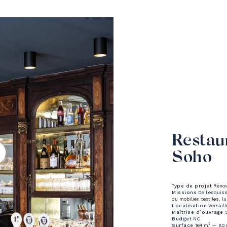
Restau
Soho
Type de projet
Rénova
Missions
De l’esquisse
du mobilier, textiles, l
Localisation
Versail
Maîtrise d’ouvrage
S
Budget
NC
2
Surface
164 m
— 80 c