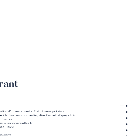
rant
tion d’un restaurant « Bistrot new-yorkais »
 à la livraison du chantier, direction artistique, choix
uminaires
les →
soho-versailles.fr
ARL Soho
ouverts