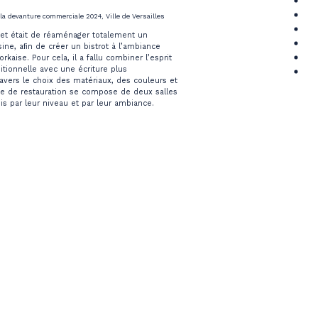
la devanture commerciale 2024, Ville de Versailles
ojet était de réaménager totalement un
sine, aﬁn de créer un bistrot à l’ambiance
aise. Pour cela, il a fallu combiner l’esprit
ditionnelle avec une écriture plus
avers le choix des matériaux, des couleurs et
ce de restauration se compose de deux salles
ois par leur niveau et par leur ambiance.